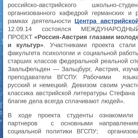
российско-австрийского школьно-студ
организованного кафедрой германских и 
рамках деятельности
Центра австрийско
12.09.14 состоялся МЕЖДУНАРОД
ПРОЕКТ
«Россия-Австрия глазами молод
и культур»
. Участниками проекта ста
факультета психологии и социальной рабо
старших классов федеральной реальной спо
Заальфельден — Зальцбург, Австрия, изуч
преподаватели ВГСПУ. Рабочими язык
русский и немецкий. Девизом своим участ
классика австрийской литературы Стефана
благие дела всегда сплачивают людей».
В ходе проекта студенты ознакомили 
партнеров с основными направления
социальной политики ВГСПУ; организов