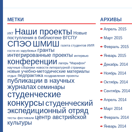
МЕТКИ
АРХИВЫ
Наши проекты
Апрель 2015
Новые
ИКТ
поступления в библиотеке ВГСПУ
Март 2015
СПЭО
ШМИШ
газета студентов ИИЯ
Февраль 2015
гранты
гости из зарубежья
интегрированные проекты
Январь 2015
интервью
конференции
лагерь "Марафон"
Декабрь 2014
научные сборники
новости литературной страницы
новые учебно-методические материалы
Ноябрь 2014
педпрактика
отдых
поздравления
проекты
публикации в научных
Октябрь 2014
журналах
семинары
Сентябрь 2014
студенческие
Апрель 2014
конкурсы
студенческий
экспедиционный отряд
Март 2014
центр австрийской
Февраль 2014
тесты
фестивали
культуры
Январь 2014