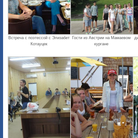
Встреча с поэтессой с Элизабет
Гости из Австрии на Мамаевом
д
Котауцек
кургане