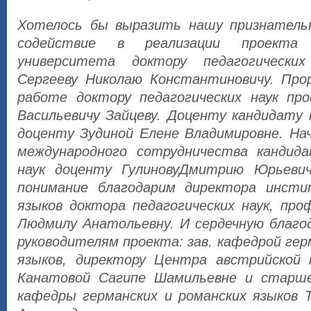
Хотелось бы выразить нашу признательн
содействие в реализации проекта
университета доктору педагогических
Сергееву Николаю Константиновичу. Про
работе доктору педагогических наук пр
Васильевичу Зайцеву. Доценту кандидату 
доценту Зудиной Елене Владимировне. Нач
международного сотрудничества кандида
наук доценту ГулиновуДмитрию Юрьевич
понимание благодарим директора инст
языков доктора педагогических наук, про
Людмилу Анатольевну. И сердечную благ
руководителям проекта: зав. кафедрой гер
языков, директору Центра австрийской 
Канатовой Сагипе Шамильевне и старш
кафедры германских и романских языков 