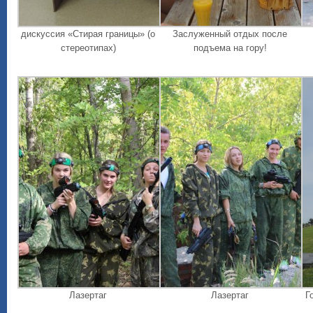
дискуссия «Стирая границы» (о
Заслуженный отдых после
стереотипах)
подъема на гору!
Лазертаг
Лазертаг
Г