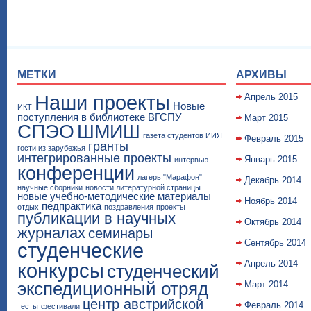
МЕТКИ
АРХИВЫ
Наши проекты
Апрель 2015
Новые
ИКТ
поступления в библиотеке ВГСПУ
Март 2015
СПЭО
ШМИШ
газета студентов ИИЯ
Февраль 2015
гранты
гости из зарубежья
интегрированные проекты
Январь 2015
интервью
конференции
лагерь "Марафон"
Декабрь 2014
научные сборники
новости литературной страницы
новые учебно-методические материалы
Ноябрь 2014
педпрактика
отдых
поздравления
проекты
публикации в научных
Октябрь 2014
журналах
семинары
Сентябрь 2014
студенческие
Апрель 2014
конкурсы
студенческий
экспедиционный отряд
Март 2014
центр австрийской
Февраль 2014
тесты
фестивали