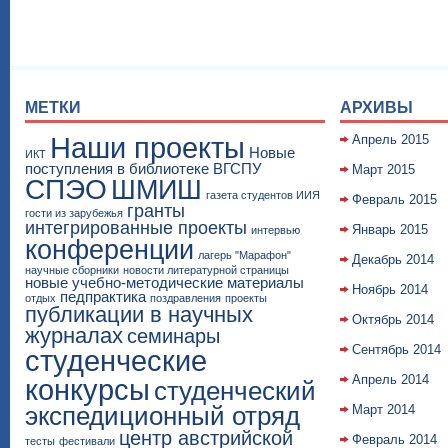
МЕТКИ
АРХИВЫ
Наши проекты
Апрель 2015
Новые
ИКТ
поступления в библиотеке ВГСПУ
Март 2015
СПЭО
ШМИШ
газета студентов ИИЯ
Февраль 2015
гранты
гости из зарубежья
интегрированные проекты
Январь 2015
интервью
конференции
лагерь "Марафон"
Декабрь 2014
научные сборники
новости литературной страницы
новые учебно-методические материалы
Ноябрь 2014
педпрактика
отдых
поздравления
проекты
публикации в научных
Октябрь 2014
журналах
семинары
Сентябрь 2014
студенческие
Апрель 2014
конкурсы
студенческий
экспедиционный отряд
Март 2014
центр австрийской
Февраль 2014
тесты
фестивали