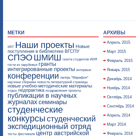
МЕТКИ
АРХИВЫ
Наши проекты
Апрель 2015
Новые
ИКТ
поступления в библиотеке ВГСПУ
Март 2015
СПЭО
ШМИШ
газета студентов ИИЯ
Февраль 2015
гранты
гости из зарубежья
интегрированные проекты
Январь 2015
интервью
конференции
лагерь "Марафон"
Декабрь 2014
научные сборники
новости литературной страницы
новые учебно-методические материалы
Ноябрь 2014
педпрактика
отдых
поздравления
проекты
публикации в научных
Октябрь 2014
журналах
семинары
Сентябрь 2014
студенческие
Апрель 2014
конкурсы
студенческий
экспедиционный отряд
Март 2014
центр австрийской
Февраль 2014
тесты
фестивали