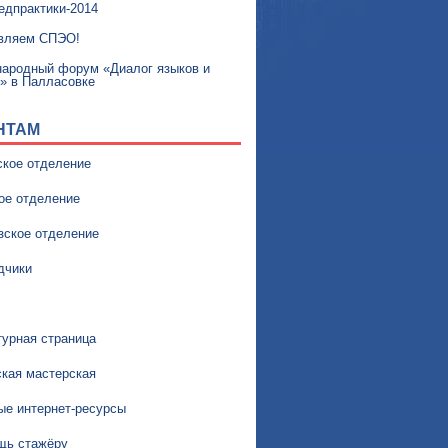
едпрактики-2014
вляем СПЭО!
ародный форум «Диалог языков и
р» в Палласовке
НТАМ
ское отделение
ое отделение
зское отделение
дчики
турная страница
ская мастерская
ые интернет-ресурсы
щь стажёру