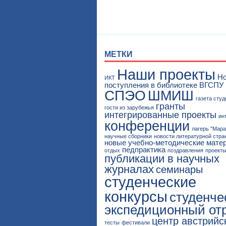
МЕТКИ
Наши проекты
Н
ИКТ
поступления в библиотеке ВГСПУ
СПЭО
ШМИШ
газета сту
гранты
гости из зарубежья
интегрированные проекты
ин
конференции
лагерь "Мар
научные сборники
новости литературной стр
новые учебно-методические мате
педпрактика
отдых
поздравления
проект
публикации в научных
журналах
семинары
студенческие
конкурсы
студенче
экспедиционный от
центр австрийс
тесты
фестивали