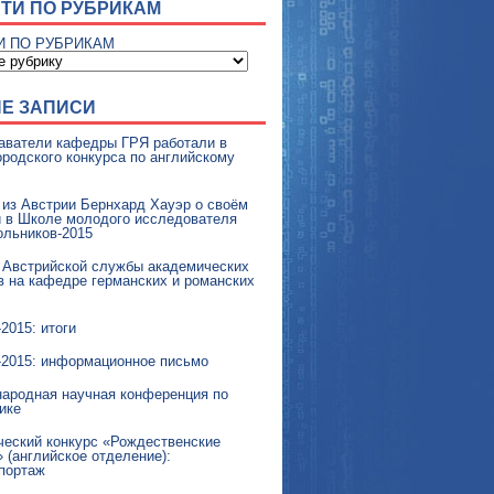
ТИ ПО РУБРИКАМ
И ПО РУБРИКАМ
Е ЗАПИСИ
аватели кафедры ГРЯ работали в
родского конкурса по английскому
 из Австрии Бернхард Хауэр о своём
и в Школе молодого исследователя
ольников-2015
 Австрийской службы академических
в на кафедре германских и романских
015: итоги
015: информационное письмо
ародная научная конференция по
ике
ческий конкурс «Рождественские
 (английское отделение):
портаж