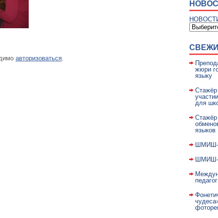
НОВОС
НОВОСТ
СВЕЖИ
одимо
авторизоваться
.
Препод
жюри го
языку
Стажёр
участи
для шк
Стажёр
обмено
языков
ШМИШ-2
ШМИШ-2
Междун
педагог
Фонети
чудеса»
фоторе