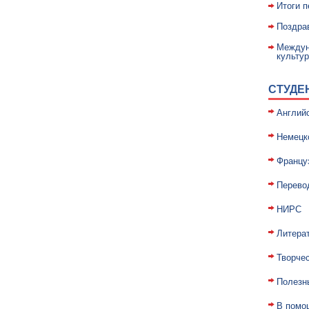
Итоги п
Поздра
Междун
культу
СТУДЕ
Англий
Немецк
Францу
Перево
НИРС
Литера
Творче
Полезн
В помо